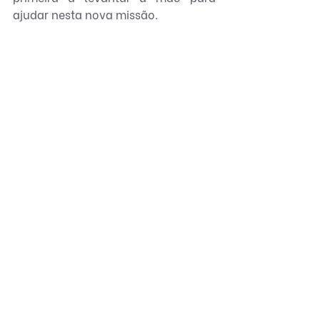
ajudar nesta nova missão.
Encerro esse artigo com uma frase: 
faça mais do que te faz feliz. Só 
assim que alimentamos a nossa 
alma e o nosso coração.
Até a próxima,
Mady.
>> Quer fazer parte do time?
Confira as vagas
 disponíveis, 
aprenda sobre o processo seletivo e 
junte-se à nós!
Vida de Bigger