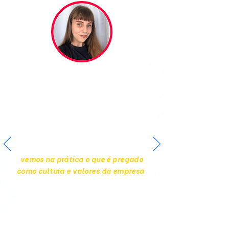
"Fazer parte do time da BDC foi
como um lindo encontro de algo que
eu nem sabia que existia. Já passei
por diversas empresas, mas aqui eu
realmente achei meu lugar. Ser uma
bigger é extremamente
gratificante, principalmente porque
vemos na prática o que é pregado
como cultura e valores da empresa
.
É satisfatório construir a
BigDataCorp junto aos meus
colegas e sentir que sou valorizada
assim como valorizo a empresa!"