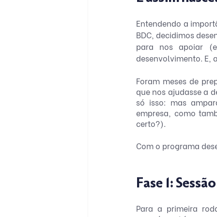
Entendendo a importâ
BDC, decidimos desen
para nos apoiar (e
desenvolvimento. E, 
Foram meses de prep
que nos ajudasse a d
só isso: mas ampará
empresa, como tamb
certo?).
Com o programa desen
Fase 1: Sessã
Para a primeira rod