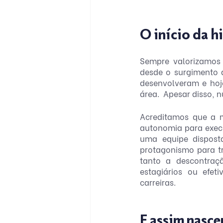
O início da h
Sempre valorizamos n
desde o surgimento 
desenvolveram e hoje
área.  Apesar disso,
Acreditamos que a m
autonomia para execu
uma equipe dispost
protagonismo para tr
tanto a descontraçã
estagiários ou efet
carreiras.
E assim nasce