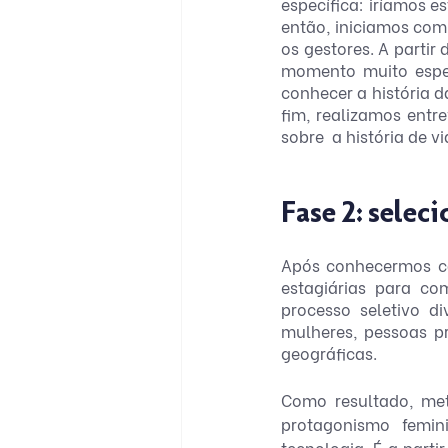
específica: iríamos 
então, iniciamos com
os gestores. A partir
momento muito espec
conhecer a história d
fim, realizamos entr
sobre  a história de 
Fase 2: selec
Após conhecermos ca
estagiárias para co
processo seletivo d
mulheres, pessoas pr
geográficas. 
Como resultado, met
protagonismo femi
tecnologia. É a part