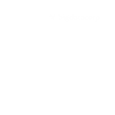
Endereço
Rio de Janeiro
Av. das Américas, 700, bl. 02, sl. 129.
Barra da Tijuca - Rio de Janeiro - RJ, Bras
CEP: 22640-100