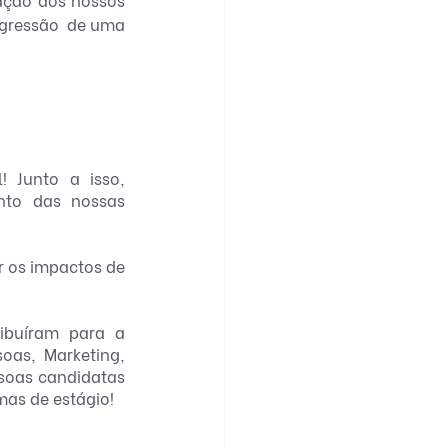
ogressão  de uma 
 Junto a isso, 
nto das nossas 
 os impactos de 
ibuíram para a 
as, Marketing, 
soas candidatas 
as de estágio! 