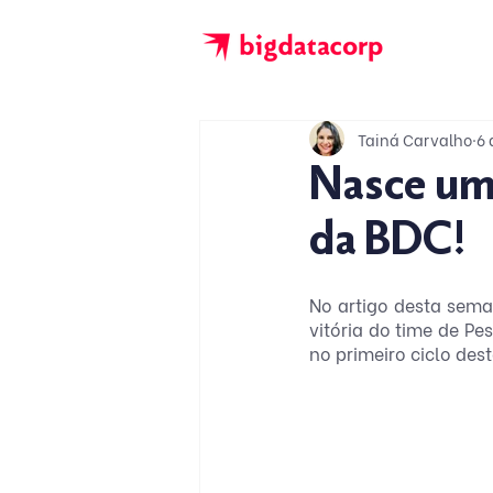
Tainá Carvalho
6 
Nasce um 
da BDC!
No artigo desta sema
vitória do time de P
no primeiro ciclo des