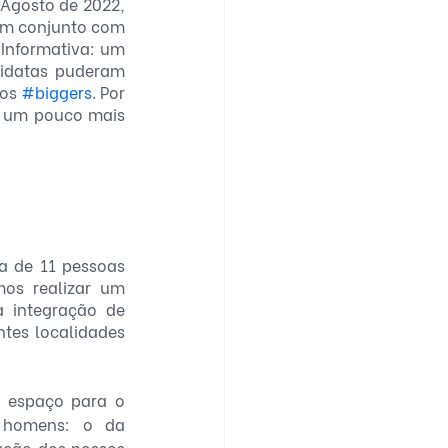
Agosto de 2022, 
em conjunto com 
 Informativa: um 
idatas puderam 
os 
#biggers
. Por 
s um pouco mais 
 de 11 pessoas 
os realizar um 
 integração de 
tes localidades 
 espaço para o 
 homens: o da 
ação dos nossos 