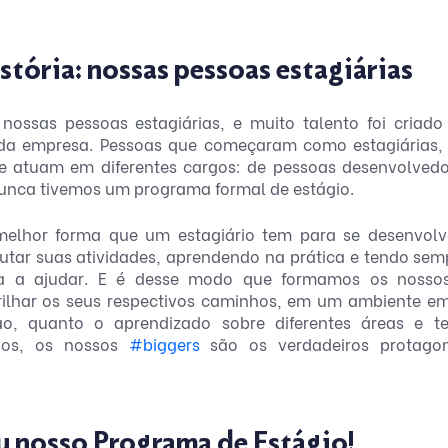
istória: nossas pessoas estagiárias
ossas pessoas estagiárias, e muito talento foi criado
da empresa. Pessoas que começaram como estagiárias, 
 atuam em diferentes cargos: de pessoas desenvolvedor
 nunca tivemos um programa formal de estágio. 
elhor forma que um estagiário tem para se desenvolver
tar suas atividades, aprendendo na prática e tendo semp
a a ajudar. E é desse modo que formamos os nossos 
ilhar os seus respectivos caminhos, em um ambiente em
o, quanto o aprendizado sobre diferentes áreas e te
ivos, os nossos 
#biggers
 são os verdadeiros protagon
u nosso Programa de Estágio!