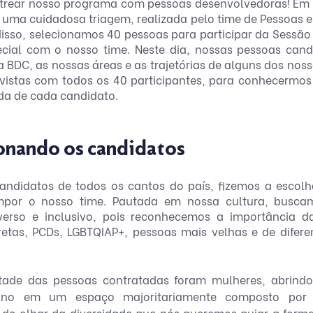
estrear nosso programa com pessoas desenvolvedoras! Em 
 uma cuidadosa triagem, realizada pelo time de Pessoas 
 disso, selecionamos 40 pessoas para participar da Sessão
ial com o nosso time. Neste dia, nossas pessoas cand
a BDC, as nossas áreas e as trajetórias de alguns dos noss
evistas com todos os 40 participantes, para conhecermo
vida de cada candidato.
ionando os candidatos
ndidatos de todos os cantos do país, fizemos a escolha
mpor o nosso time. Pautada em nossa cultura, buscam
iverso e inclusivo, pois reconhecemos a importância da
etas, PCDs, LGBTQIAP+, pessoas mais velhas e de diferen
ade das pessoas contratadas foram mulheres, abrindo
nino em um espaço majoritariamente composto por
ir do olhar da diversidade que nós queremos guiar a form