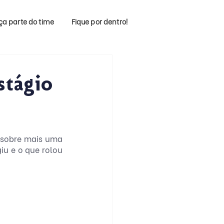
ça parte do time
Fique por dentro!
stágio
 sobre mais uma 
u e o que rolou 