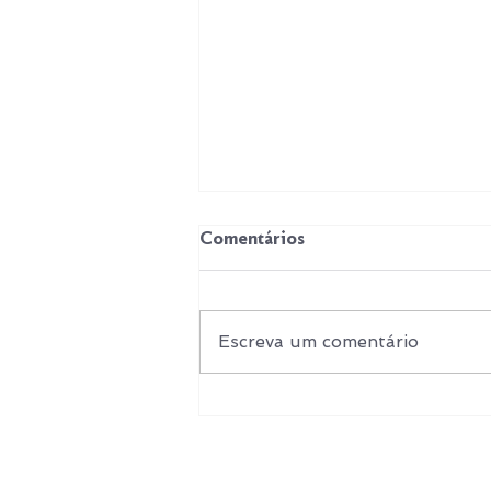
Comentários
Escreva um comentário
Kick Off 2026: o futuro é
Bigger!