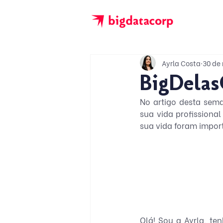
Ayrla Costa
30 de
BigDelas
No artigo desta sema
sua vida profissiona
sua vida foram import
Olá! Sou a Ayrla, te