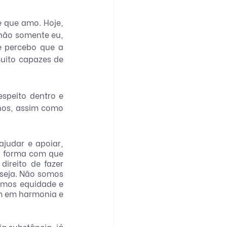
 que amo. Hoje, 
não somente eu, 
 percebo que a 
uito capazes de 
speito dentro e 
nos, assim como 
judar e apoiar, 
a forma com que 
reito de fazer 
seja. Não somos 
mos equidade e 
m em harmonia e 
a substância, já 