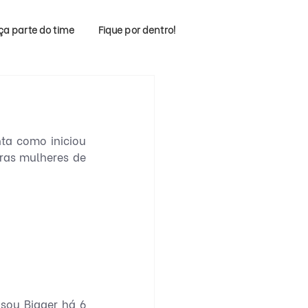
ça parte do time
Fique por dentro!
ta como iniciou 
ras mulheres de 
sou Bigger há 6 