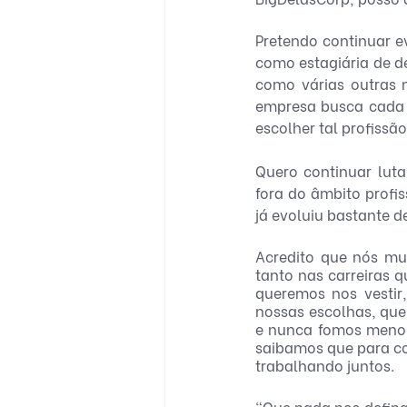
Pretendo continuar e
como estagiária de d
como várias outras 
empresa busca cada v
escolher tal profissão
Quero continuar luta
fora do âmbito profi
já evoluiu bastante 
Acredito que nós mul
tanto nas carreiras 
queremos nos vestir
nossas escolhas, que
e nunca fomos menor
saibamos que para co
trabalhando juntos. 
“Que nada nos defina,