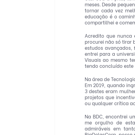
meses. Desde pequena
tornar cada vez mel
educação é o caminho
compartilhei e come
Acredito que nunca e
procurei não só tira
estudos avançados, f
entrei para a univer
Visuais ao mesmo te
tendo concluído este
Na área de Tecnologia
Em 2019, quando ingr
3 destes eram mulher
projetos que incent
ou qualquer crítica a
Na BDC, encontrei um
me orgulho de esta
admiráveis em tanto
BigDelasCorp, posso d