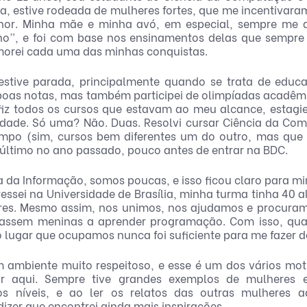
, estive rodeada de mulheres fortes, que me incentivaram
hor. Minha mãe e minha avó, em especial, sempre me d
”, e foi com base nos ensinamentos delas que sempre v
morei cada uma das minhas conquistas.
stive parada, principalmente quando se trata de educa
r boas notas, mas também participei de olimpíadas acadêmi
iz todos os cursos que estavam ao meu alcance, estagie
sidade. Só uma? Não. Duas. Resolvi cursar Ciência da Com
mpo (sim, cursos bem diferentes um do outro, mas que s
 último no ano passado, pouco antes de entrar na BDC.
 da Informação, somos poucas, e isso ficou claro para mim
essei na Universidade de Brasília, minha turma tinha 40 a
es. Mesmo assim, nos unimos, nos ajudamos e procuramo
ivassem meninas a aprender programação. Com isso, qual
o lugar que ocupamos nunca foi suficiente para me fazer de
 ambiente muito respeitoso, e esse é um dos vários moti
r aqui. Sempre tive grandes exemplos de mulheres e
s níveis, e ao ler os relatos das outras mulheres aq
izer que encontrei ainda mais inspirações. 