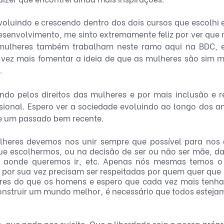
voluindo e crescendo dentro dos dois cursos que escolhi e
esenvolvimento, me sinto extremamente feliz por ver que 
mulheres também trabalham neste ramo aqui na BDC, e
ez mais fomentar a ideia de que as mulheres são sim m
.
ndo pelos direitos das mulheres e por mais inclusão e re
ssional. Espero ver a sociedade evoluindo ao longo dos a
de um passado bem recente. 
heres devemos nos unir sempre que possível para nos a
que escolhermos, ou na decisão de ser ou não ser mãe, d
, aonde queremos ir, etc. Apenas nós mesmas temos o di
 por sua vez precisam ser respeitadas por quem quer que 
es do que os homens e espero que cada vez mais tenha
nstruir um mundo melhor, é necessário que todos esteja
 que nada nos sujeite. Que a liberdade seja a nossa própri