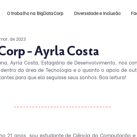
O trabalho na BigDataCorp
Diversidade e Inclusão
Fa
 mar. de 2023
Corp - Ayrla Costa
na, Ayrla Costa, Estagiária de Desenvolvimento, nos con
l dentro da área de Tecnologia e o quanto o apoio de out
antes para que ela seguisse seus sonhos. Boa leitura!
--------------------------------
nho 21 anos, sou estudante de Ciência da Computação e 