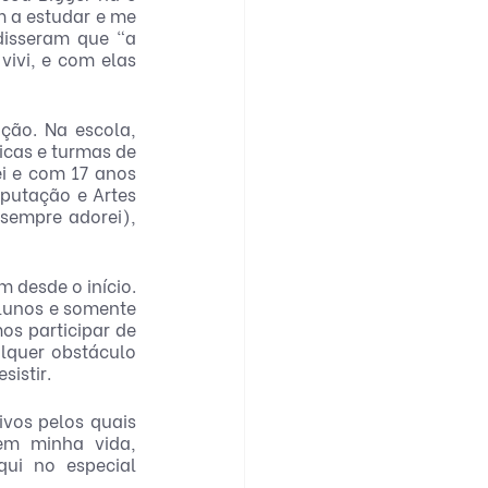
 a estudar e me 
isseram que “a 
ivi, e com elas 
ção. Na escola, 
cas e turmas de 
i e com 17 anos 
putação e Artes 
empre adorei), 
 desde o início. 
lunos e somente 
s participar de 
quer obstáculo 
sistir.
vos pelos quais 
m minha vida, 
ui no especial 