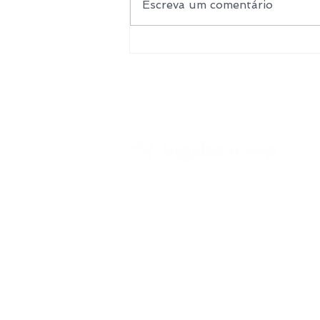
Escreva um comentário
Como o aprendizado
contínuo faz parte da cultura
da BDC
Endereço
Rio de Janeiro
Av. das Américas, 700, bl. 02, sl. 129.