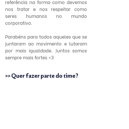
referência na forma como devemos 
nos tratar e nos respeitar como 
seres humanos no mundo 
corporativo.
Parabéns para todos aqueles que se 
juntaram ao movimento e lutaram 
por mais igualdade. Juntos somos 
sempre mais fortes <3
>> Quer fazer parte do time?
Confira as vagas
 disponíveis, 
aprenda sobre o processo seletivo e 
junte-se à nós!
Cultura BDC