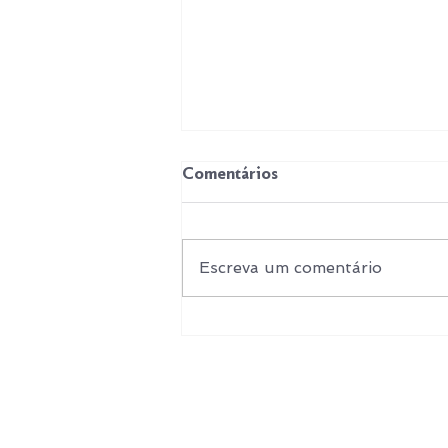
Comentários
Escreva um comentário
Como o aprendizado
contínuo faz parte da cultura
da BDC