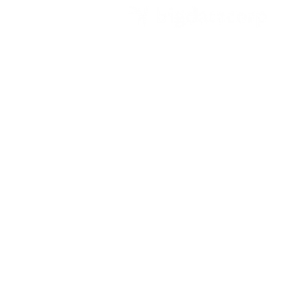
Endereço
Rio de Janeiro
Av. das Américas, 700, bl. 02, sl. 129.
Barra da Tijuca - Rio de Janeiro - RJ, Bras
CEP: 22640-100