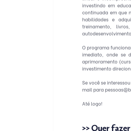
investindo em educ
continuada em que n
habilidades e adqu
treinamento, livr
autodesenvolvimento
O programa funciona 
imediato, onde se d
aprimoramento (curso,
investimento direcio
Se você se interesso
mail para pessoas@bi
Até logo! 
>> Quer fazer