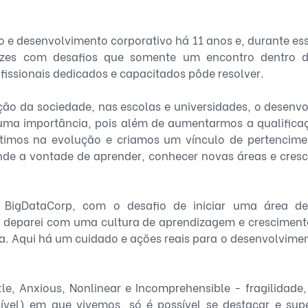
 e desenvolvimento corporativo há 11 anos e, durante esse
ezes com desafios que somente um encontro dentro d
issionais dedicados e capacitados pôde resolver. 
o da sociedade, nas escolas e universidades, o desenvo
uma importância, pois além de aumentarmos a qualificaç
stimos na evolução e criamos um vínculo de pertencimen
e a vontade de aprender, conhecer novas áreas e crescer
BigDataCorp, com o desafio de iniciar uma área de 
 deparei com uma cultura de aprendizagem e crescimento
a. Aqui há um cuidado e ações reais para o desenvolvimen
le, Anxious, Nonlinear e Incomprehensible - fragilidade,
ível) em que vivemos, só é possível se destacar e supe