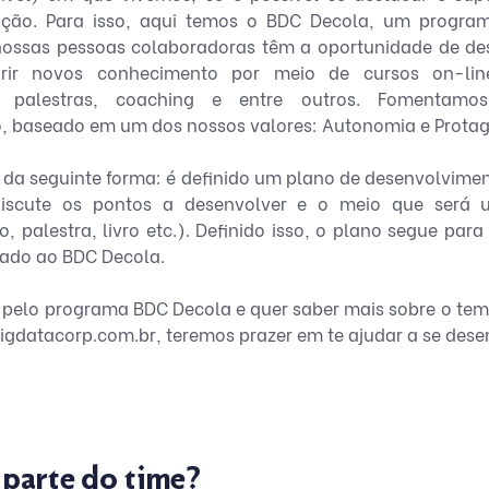
ação. Para isso, aqui temos o BDC Decola, um progra
ossas pessoas colaboradoras têm a oportunidade de des
irir novos conhecimento por meio de cursos on-line
os, palestras, coaching e entre outros. Fomentam
, baseado em um dos nossos valores: Autonomia e Prota
da seguinte forma: é definido um plano de desenvolvimento
iscute os pontos a desenvolver e o meio que será ut
 palestra, livro etc.). Definido isso, o plano segue para
nado ao BDC Decola.
u pelo programa BDC Decola e quer saber mais sobre o t
gdatacorp.com.br, teremos prazer em te ajudar a se dese
 parte do time?