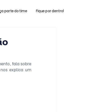
ça parte do time
Fique por dentro!
ão
nto, fala sobre 
nos explica um 