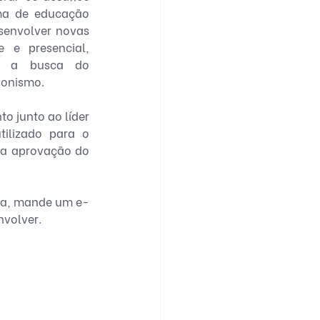
ma de educação 
envolver novas 
 e presencial, 
os a busca do 
gonismo.
 junto ao líder 
ilizado para o 
 a aprovação do 
ema, mande um e-
nvolver.