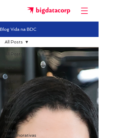
Blog Vida na BDC
All Posts
All Posts
Cultura
BDC
Por dentro
da Big
Vida de
Bigger
Benefícios
nota 10!
Nossos
times
Datas
comemorativas